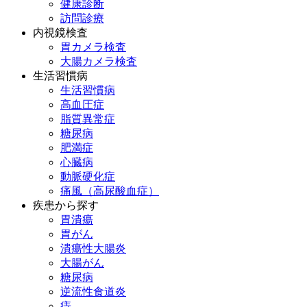
健康診断
訪問診療
内視鏡検査
胃カメラ検査
大腸カメラ検査
生活習慣病
生活習慣病
高血圧症
脂質異常症
糖尿病
肥満症
心臓病
動脈硬化症
痛風（高尿酸血症）
疾患から探す
胃潰瘍
胃がん
潰瘍性大腸炎
大腸がん
糖尿病
逆流性食道炎
痔