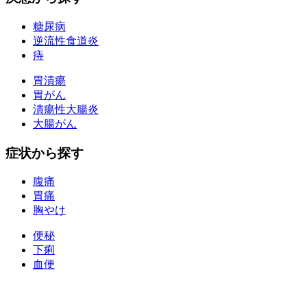
糖尿病
逆流性食道炎
痔
胃潰瘍
胃がん
潰瘍性大腸炎
大腸がん
症状から探す
腹痛
胃痛
胸やけ
便秘
下痢
血便