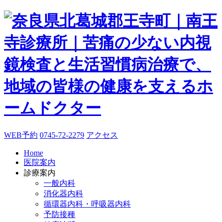
WEB予約
0745-72-2279
アクセス
Home
医院案内
診療案内
一般内科
消化器内科
循環器内科・呼吸器内科
予防接種